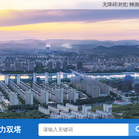
无障碍浏览
|
轉
力双塔