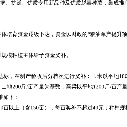
病、抗逆、优质专用新品种及优质脱毒种薯，集成推
培育资金逐级下达，资金以财政的“粮油单产提升项
规模种植主体给予资金奖补。
在测产验收后分档次进行奖补：玉米以平地1800斤
山地200斤/亩产量为基数；高粱以平地1200斤/亩产
标准如下：
亩以上（含150亩），每亩奖补不超过49元；种植规模