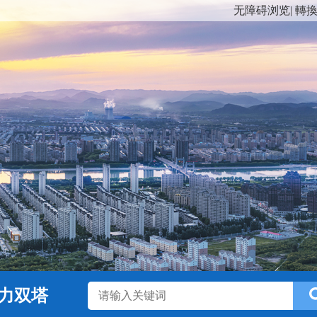
无障碍浏览
|
轉
力双塔