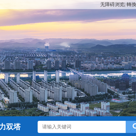
无障碍浏览
|
轉
力双塔