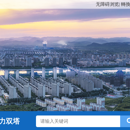
无障碍浏览
|
轉
力双塔