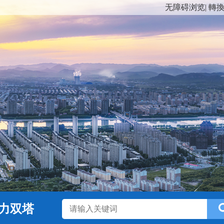
无障碍浏览
|
轉
力双塔