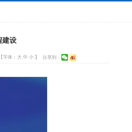
程建设
【字体：
大
中
小
】
分享到：