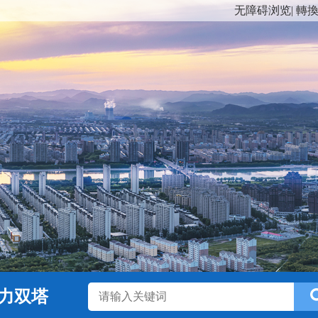
无障碍浏览
|
轉
力双塔