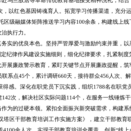
赴乌兰故居等革命传统教育基地接受精神洗礼，结合“
0余次，以红色基因铸魂育人。拓宽学习传播渠道，充分
托区级融媒体矩阵推送学习内容100余条，构建线上
政治执行力。
实的优良本色。坚持严管厚爱与激励约束并重，以
制定纪律作风建设实施细则，细化纪律要求，扎紧制
化开展廉政警示教育，紧盯关键节点开展廉政提醒，筑
联系点45个，累计调研660天，接待群众456人次、解
获得感。深化在职党员下沉实践，组织1788名在职党
建142次，解决社区实际问题114个，在服务一线锤炼
为的过硬本领。紧扣全面振兴新突破需求，构建系
27年双塔区干部教育培训工作实施方案》，建立干部教育
覆盖4100余人次，实现干部教育培训全覆盖。创新“线上+