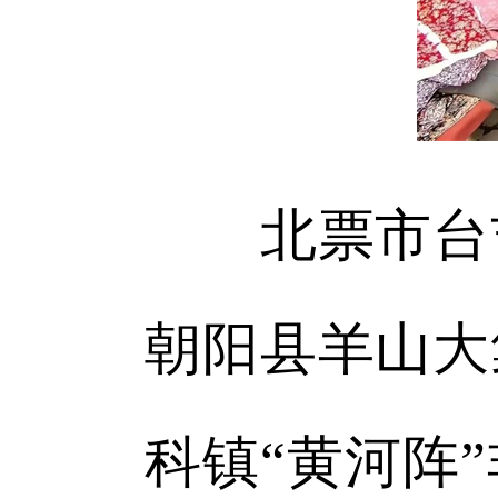
北票市台吉
朝阳县羊山大
科镇“黄河阵