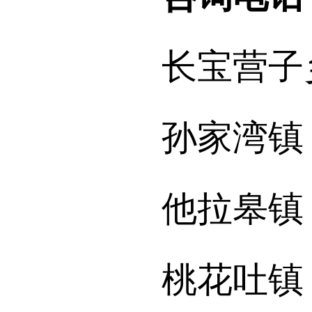
长宝营子乡：1
孙家湾镇：13
他拉皋镇：15
桃花吐镇：13