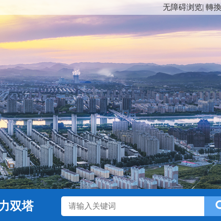
无障碍浏览
|
轉
力双塔