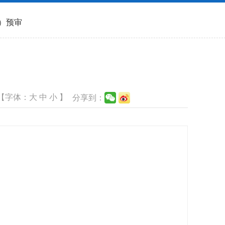
）预审
【字体：
大
中
小
】
分享到：