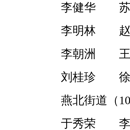
李健华 苏长
李明林 赵丽
李朝洲 王 
刘桂珍 徐
燕北街道（1
于秀荣 李泽