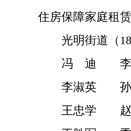
住房保障家庭租赁
光明街道（1
冯 迪 李冬
李淑英 孙宁
王忠学 赵树