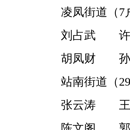
凌凤街道（7
刘占武 许翠
胡凤财 孙
站南街道（2
张云涛 王立
陈文阁 郭红