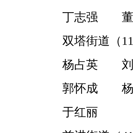
丁志强 董 
双塔街道（1
杨占英 刘跃
郭怀成 杨艳
于红丽