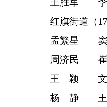
王胜军 季
红旗街道（1
孟繁星 窦 
周济民 崔忠
王 颖 文秀
杨 静 王