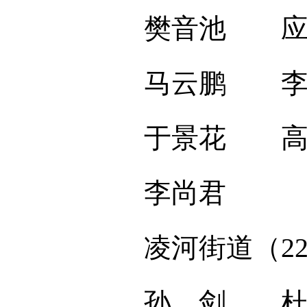
樊音池 应 
马云鹏 李贵
于景花 高希
李尚君
凌河街道（2
孙 剑 杜志