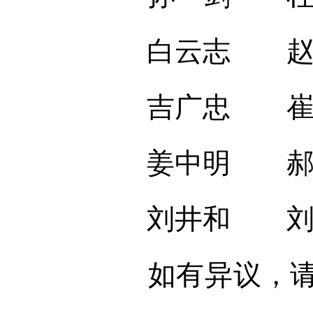
白云志 赵凤
吉广忠 崔丽
姜中明 郝连
刘井和 刘
如有异议，请于2