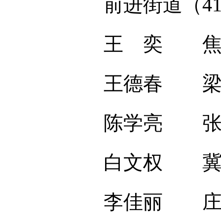
前进街道（4
王 奕 焦彩
王德春 梁振
陈学亮 张 
白文权 冀瑞
李佳丽 庄 