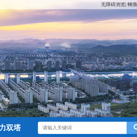
无障碍浏览
|
轉
力双塔