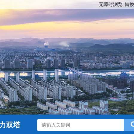
无障碍浏览
|
轉
力双塔