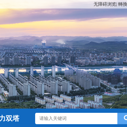
无障碍浏览
|
轉
力双塔