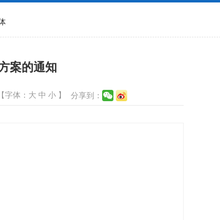
体
施方案的通知
【字体：
大
中
小
】
分享到：