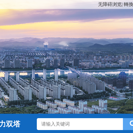
无障碍浏览
|
轉
力双塔