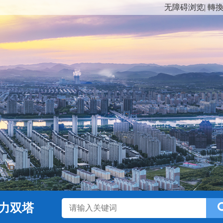
无障碍浏览
|
轉
力双塔