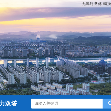
无障碍浏览
|
轉
力双塔