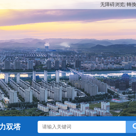
无障碍浏览
|
轉
力双塔