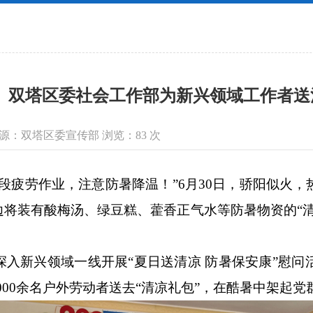
双塔区委社会工作部为新兴领域工作者送
信息来源：双塔区委宣传部 浏览：
83
次
疲劳作业，注意防暑降温！”6月30日，骄阳似火，
将装有酸梅汤、绿豆糕、藿香正气水等防暑物资的“
新兴领域一线开展“夏日送清凉 防暑保安康”慰问
000余名户外劳动者送去“清凉礼包”，在酷暑中架起党群