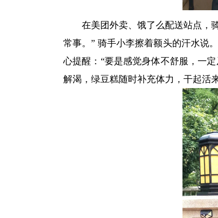
在美团外卖、饿了么配送站点，骑手
常事。” 骑手小李擦着额头的汗水说
心提醒：“要是感觉身体不舒服，一定
解渴，绿豆糕随时补充体力，干起活