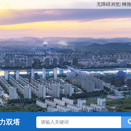
无障碍浏览
|
轉
力双塔