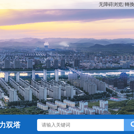
无障碍浏览
|
轉
力双塔