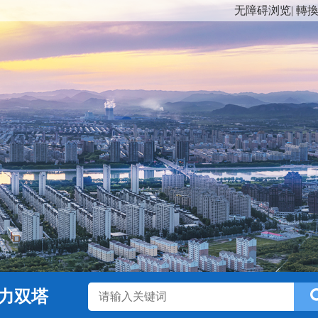
无障碍浏览
|
轉
力双塔