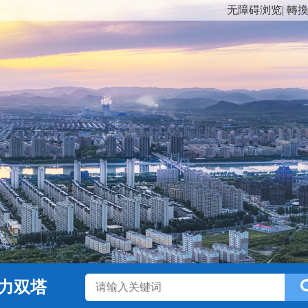
无障碍浏览
|
轉
力双塔