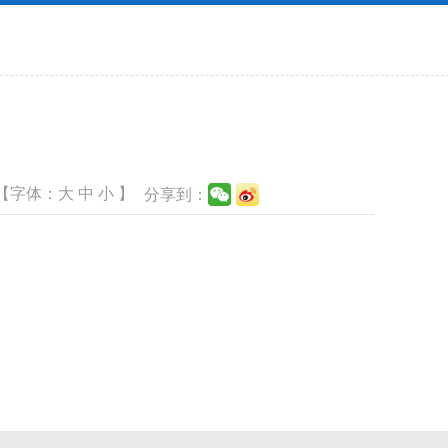
【字体：
大
中
小
】
分享到：