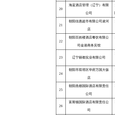
海蓝酒店管理（辽宁）有限
20
公司
朝阳佳惠超市有限公司凌河
21
店
朝阳百姓楼酒店餐饮有限公
22
司金港商务宾馆
23
辽宁丽都实业有限公司
朝阳市双塔区华府万国大饭
24
店
朝阳燕都国际酒店有限责任
25
公司
富斯顿国际酒店有限责任公
26
司