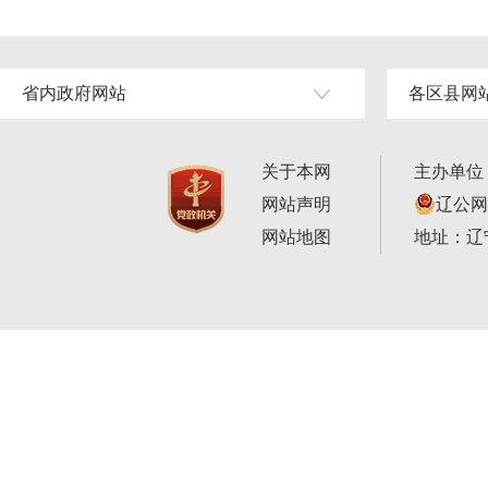
省内政府网站
各区县网
关于本网
主办单位
网站声明
辽公网安
网站地图
地址：辽