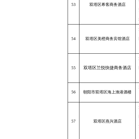
53
双塔区希客商务酒店
54
双塔区美橙商务宾馆酒店
55
双塔区兰悦快捷商务酒店
56
朝阳市双塔区海上渔港酒楼
57
双塔区燕兴酒店