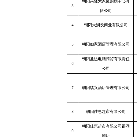
朝阳兴隆大家庭购物中心有
3
限公司
4
朝阳大润发商业有限公司
5
朝阳如家酒店管理有限公司
朝阳圣达电脑商贸有限责任
6
公司
7
朝阳镇兴酒店管理有限公司
8
朝阳佳惠
超
市有限公司
朝阳佳惠超市有限公司郡湖
9
城店