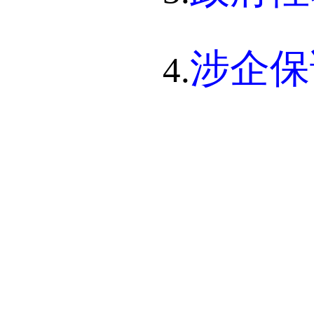
涉企保
4.