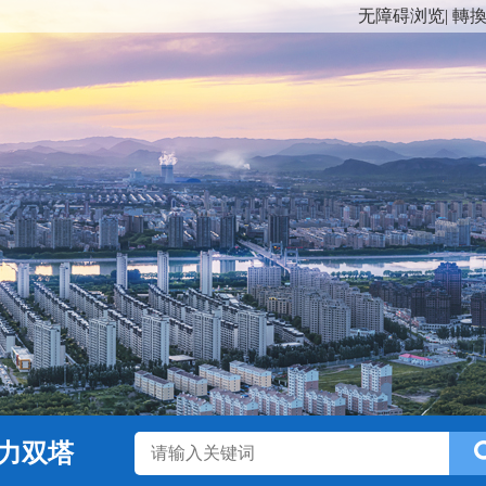
无障碍浏览
|
轉
力双塔