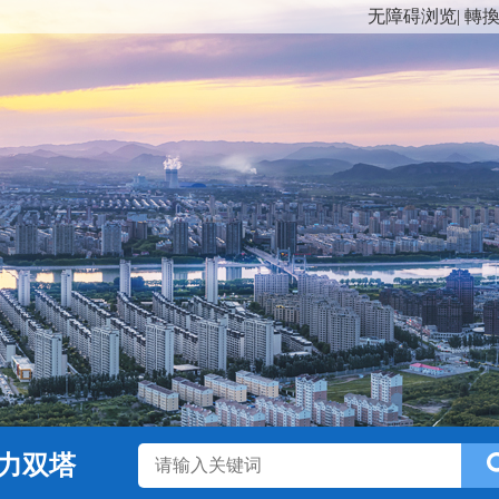
无障碍浏览
|
轉
力双塔