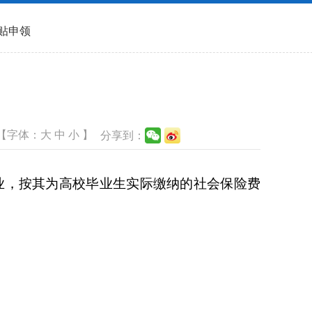
贴申领
）
【字体：
大
中
小
】
分享到：
业，按其为高校毕业生实际缴纳的社会保险费