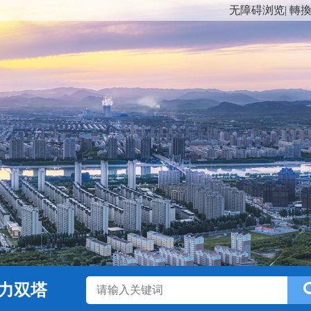
无障碍浏览
|
轉
力双塔