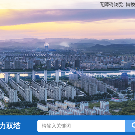
无障碍浏览
|
轉
力双塔