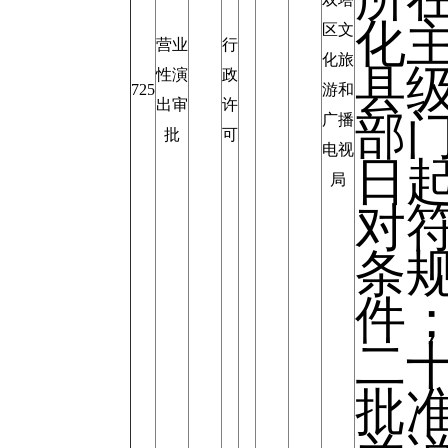
化
区文
营业
行
化旅
县
性演
政
725
游和
出审
许
部
广播
批
可
电视
日
局
对
条
件
二
批