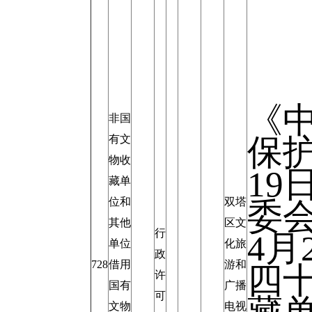
《
非国
有文
保护
物收
19
藏单
位和
双塔
委会
其他
区文
行
4月
单位
化旅
政
728
借用
游和
四
许
国有
广播
可
文物
电视