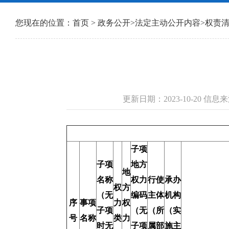
您现在的位置：
首页
>
政务公开
>
法定主动公开内容
>
权责
更新日期：2023-10-20 信
子项
子项
地方
地
名称
权力
行使
承办
权
方
（无
编码
主体
机构
序
事项
力
权
子项
（无
（所
（实
号
名称
类
力
时无
子项
属部
施主