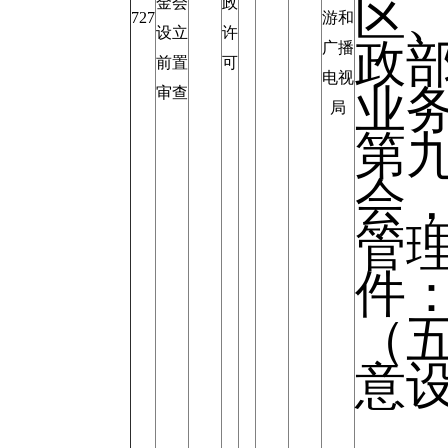
区
金会
政
727
游和
设立
许
政
广播
前置
可
电视
业
审查
局
第
会
管
件
（
意