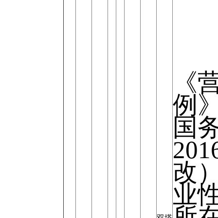
《
例》
国务
20
改
业
所
双塔