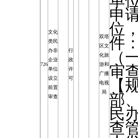
单
申
位
文化
双塔
件
类民
区文
办非
行
（
化旅
企业
政
726
游和
审
单位
许
广播
设立
可
【
电视
前置
局
部
审查
民
查