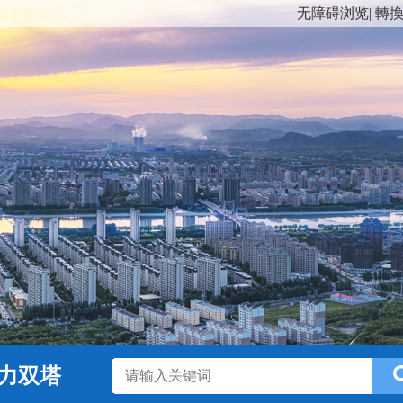
无障碍浏览
|
轉
力双塔