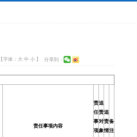
【字体：
大
中
小
】
分享到：
责
追
任
责
追
事
对
责
备
责任事项内容
项
象
情
注