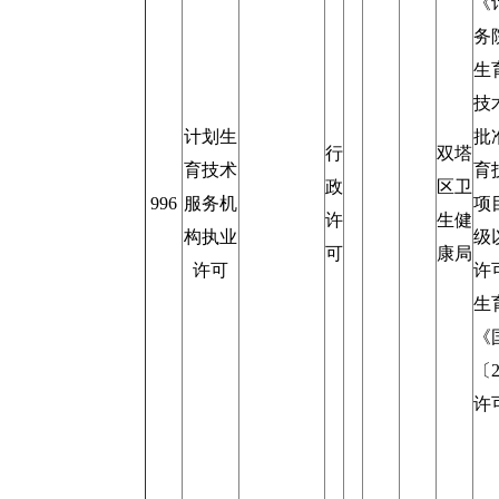
《
务
生
技
计划生
批
行
双塔
育技术
育
政
区卫
996
服务机
项
许
生健
构执业
级
可
康局
许可
许
生
《
〔
许