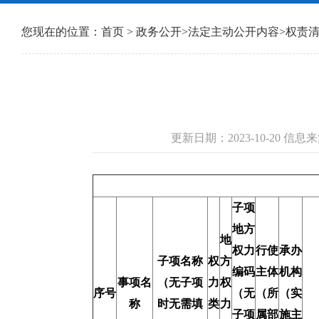
您现在的位置：
首页
>
政务公开
>
法定主动公开内容
>
权责
更新日期：2023-10-20 信
子项
地方
地
权力
行使
承办
子项名称
权
方
编码
主体
机构
事项名
（无子项
力
权
序号
（无
（所
（实
称
时无需填
类
力
子项
属部
施主