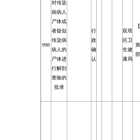
对传染
病病人
尸体或
者疑似
行
双塔
传染病
政
区卫
998
病人的
确
生健
尸体进
认
康局
行解剖
查验的
批准