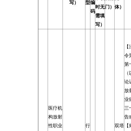
写）
型
编
时无
门）
体）
码
需填
写）
【
令
第
（
论
放
业
医疗机
三
构放射
告
性职业
行
双塔
【