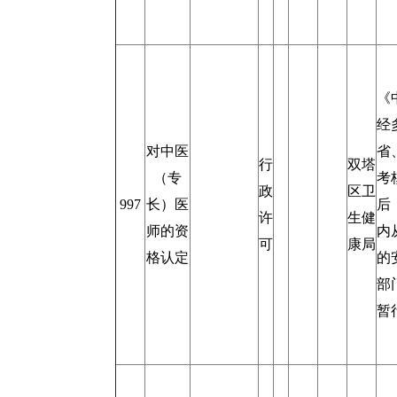
《
经
对中医
省
行
双塔
（专
考
政
区卫
997
长）医
后
许
生健
师的资
内
可
康局
格认定
的
部
暂