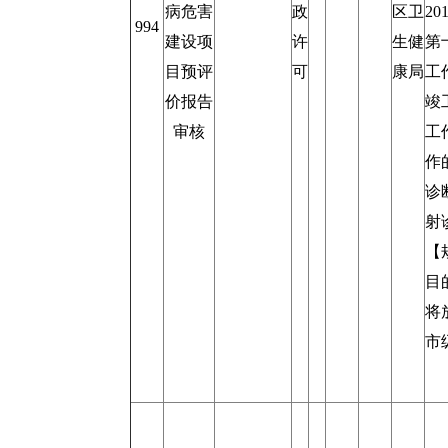
病危害
政
区卫
2
994
建设项
许
生健
第
目预评
可
康局
工
价报告
竣
审核
工
作
诊
射
【
目
将
市