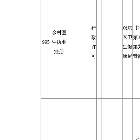
行
双塔
【
乡村医
政
区卫
第
995
生执业
许
生健
第
注册
可
康局
管