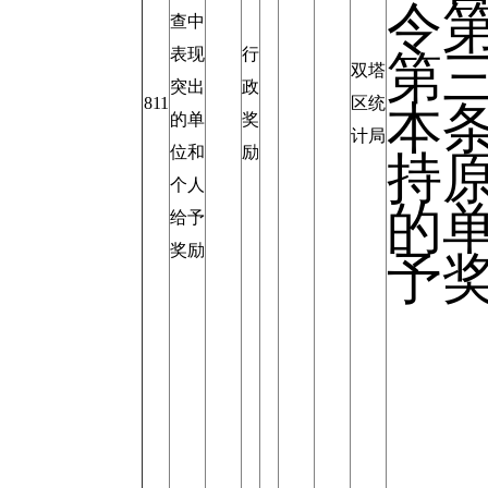
令第
查中
表现
行
第
双塔
突出
政
811
区统
本
的单
奖
计局
位和
励
持
个人
的
给予
奖励
予