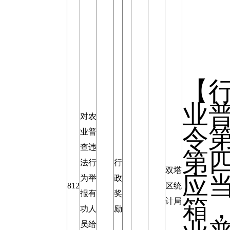
【
业
对农
令第
业普
查违
第
法行
行
双塔
应
为举
政
812
区统
报有
奖
箱
计局
功人
励
员给