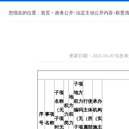
您现在的位置：
首页
>
政务公开
>
法定主动公开内容
>
权责
更新日期：2023-10-20 信
子项
子项
地方
地
名称
权力
行使
承办
权
方
（无
编码
主体
机构
序
事项
力
权
子项
（无
（所
（实
号
名称
类
力
时无
子项
属部
施主