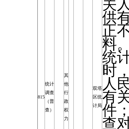
关
供
正
料
统
时
其
人
统计
他
双塔
有
调查
行
815
区统
（普
政
件
计局
查）
权
查
力