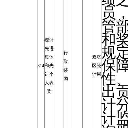
绩
员
管
和
统计
规
先进
行
集体
双塔
保
政
814
和先
区统
奖
性
进个
计局
励
人表
出
奖
计
计