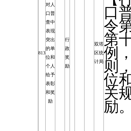
对人
口
口普
令第
查中
表现
第
突出
行
双塔
例
的单
政
813
区统
位和
奖
则
计局
个人
励
位
给予
表彰
关
和奖
励
励