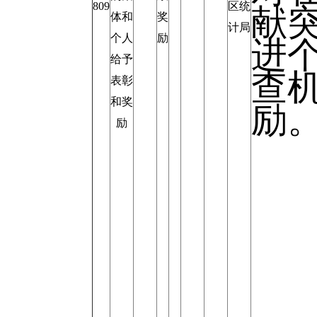
809
区统
献
体和
奖
计局
个人
励
进
给予
查
表彰
和奖
励
励