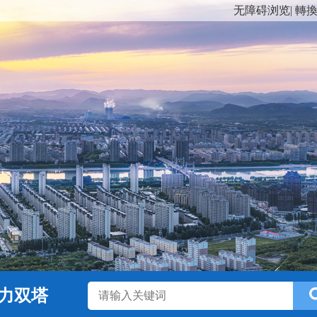
无障碍浏览
|
轉
力双塔