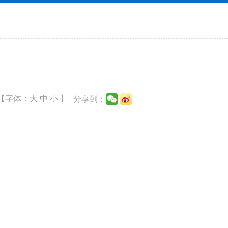
【字体：
大
中
小
】
分享到：