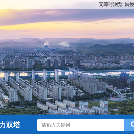
无障碍浏览
|
轉
力双塔