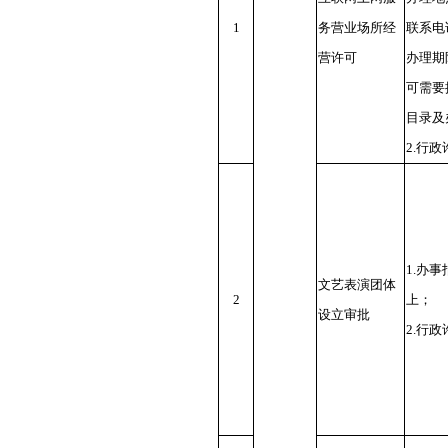
1
务营业场所经
联系电
营许可
办理期
可需要
目录及
2.行
1.办
文艺表演团体
2
上；
设立审批
2.行