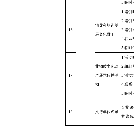
5.临
1.培
2.培
辅导和培训基
16
3.培
层文化骨干
4.联
5.临
1.活
非物质文化遗
2.组
17
产展示传播活
3.活
动
4.联
5.临
文物保
18
文博单位名录
物馆名