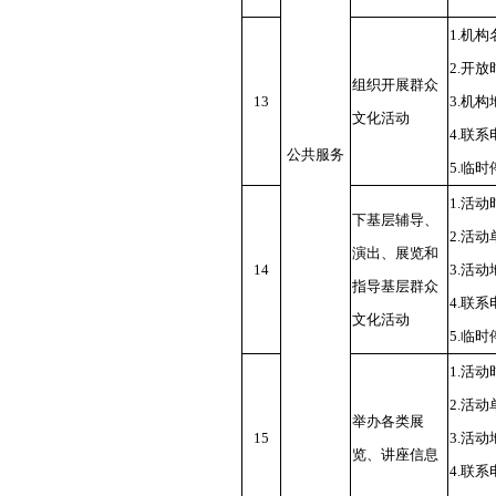
1.机
2.开
组织开展群众
13
3.机
文化活动
4.联
公共服务
5.临
1.活
下基层辅导、
2.活
演出、展览和
14
3.活
指导基层群众
4.联
文化活动
5.临
1.活
2.活
举办各类展
15
3.活
览、讲座信息
4.联