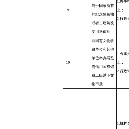
1.办
属于国家所有
9
上；
的纪念建筑物
2.行
或者古建筑改
变用途审批
非国有文物收
藏单位和其他
1.办
单位举办展览
10
上；
需借用国有馆
2.行
藏二级以下文
物审批
1.机