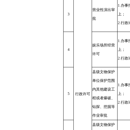
1.办
营业性演出审
3
上；
批
2.行
1.办
娱乐场所经营
4
上；
许可
2.行
县级文物保护
单位保护范围
1.办
内其他建设工
5
上；
行政许可
程或者爆破、
2.行
钻探、挖掘等
作业审批
县级文物保护