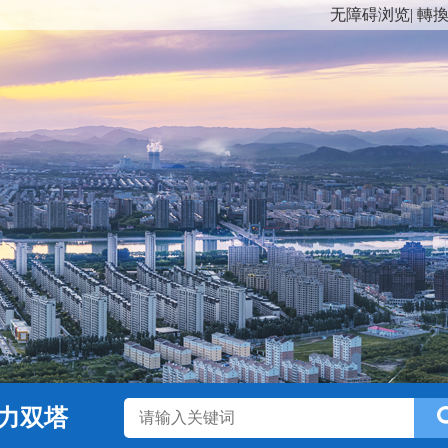
无障碍浏览
|
轉
力双塔