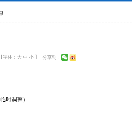
息
【字体：
大
中
小
】
分享到：
会有临时调整）