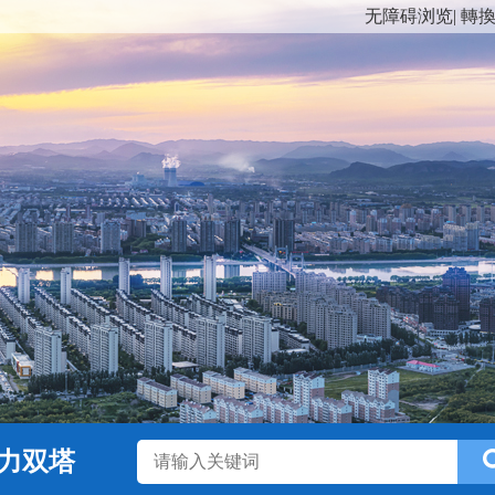
无障碍浏览
|
轉
力双塔