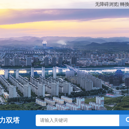
无障碍浏览
|
轉
力双塔