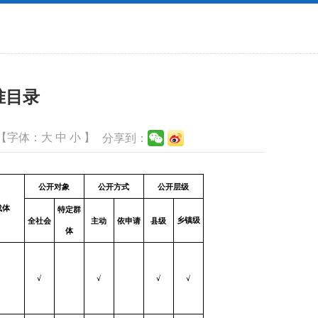
准目录
【字体：
大
中
小
】
分享到：
公开对象
公开方式
公开层级
载体
特定群
乡镇级
全社会
主动
依申请
县级
体
√
√
√
√