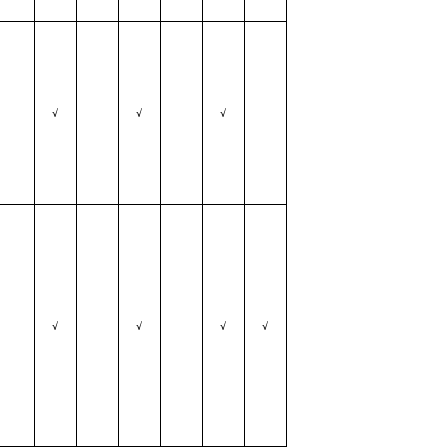
√
√
√
√
√
√
√