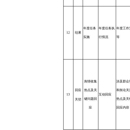
年度任
务
年度
任务
执
年度工作
12
结果
实施
行
情况
等
舆情收
集
涉及群众
回应
热点
及关
和舆论关
13
互动
回应
键
问题回
热点
及关
关切
应
回应内容