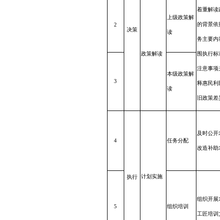
着重解读
上级
政策
解
的背景依
2
决策
读
务主
要内
政策解读
围执行标
注意事项
本级
政策
解
3
释惠
民利
读
旧政策差
及时公开
4
任务
分配
改造补助
计划实施
执行
组织开展
5
组织
培训
工匠培训