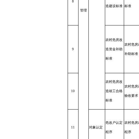
8
造建设标准
标准
管
理
农村
危房
改
农村危房
9
造
资金
补助
补助标准
标准
农村
危房
改
农村危房
10
造
竣工
合格
验收要求
标准
危改
户认
定
农村危房
11
对象认定
程
序
程序