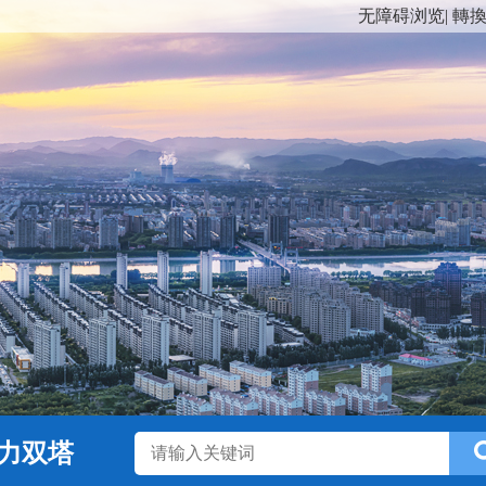
无障碍浏览
|
轉
力双塔