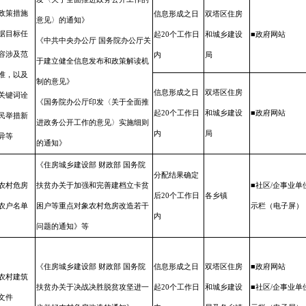
政策
措施
信息形成之
日
双塔区住房
意见〉的通知》
据目标任
起20个工
作日
和城乡建设
■政府网站
《中共中央办公厅 国务院办公厅关
容涉及范
内
局
于建立健全信息发布和政策解读机
准，
以及
制的意见》
信息形成之
日
双塔区住房
关键词诠
《国务院办公厅印发〈关于全面推
起20个工
作日
和城乡建设
■政府网站
民举措新
进政务公开工作的意见〉实施细则
内
局
异等
的通知》
《住房城乡建设部 财政部 国务
院
分配结果确
定
农村
危房
扶贫办关于加强和完善建档立
卡贫
■社区/企事业单
后20个工
作日
各乡镇
农户名单
困户等重点对象农村危房改
造若干
示栏（电子屏）
内
问题的通知》等
《住房城乡建设部 财政部 国务
院
信息形成之
日
双塔区住房
■政府网站
农村
建筑
扶贫办关于决战决胜脱贫攻坚
进一
起20个工
作日
和城乡建设
■社区/企事业单
文件