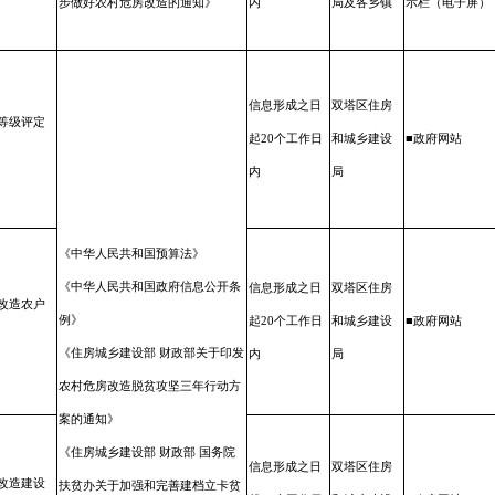
步做好农村危房改造的通知
》
内
局及各乡镇
示栏（电子屏）
信息形成之
日
双塔区住房
等级
评定
起20个工
作日
和城乡建设
■政府网站
内
局
《中华人民共和国预算法》
《中华人民共和国政府信息公开条
信息形成之
日
双塔区住房
改造
农户
例》
起20个工
作日
和城乡建设
■政府网站
《住房城乡建设部 财政部关于印发
内
局
农村危房改造脱贫攻坚三年行动方
案的通知》
《住房城乡建设部 财政部 国务院
信息形成之
日
双塔区住房
改造建设
扶贫办关于加强和完善建档立卡贫