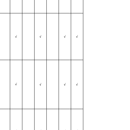
√
√
√
√
√
√
√
√