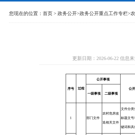
您现在的位置：
首页
>
政务公开
>
政务公开重点工作专栏
>
更新日期：2026-06-22 
公开事项
过程
序号
公
一级事项
二级事项
文件分类
农村危房改
1
部门文件
标题文号
造相关文件
键词
和具