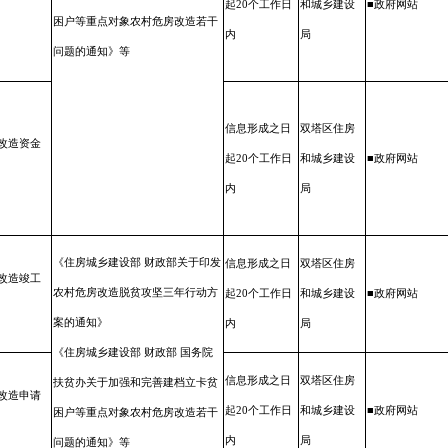
起20个工
作日
和城乡建设
■政府网站
困户等重点对象农村危房改造若干
内
局
问题的通知》等
信息形成之
日
双塔区住房
改造
资金
起20个工
作日
和城乡建设
■政府网站
内
局
《住房城乡建设部 财政部关于印
发
信息形成之
日
双塔区住房
改造
竣工
农村危房改造脱贫攻坚三年行
动方
起20个工
作日
和城乡建设
■政府网站
案的通知》
内
局
《住房城乡建设部 财政部 国务
院
信息形成之
日
双塔区住房
扶贫办关于加强和完善建档立
卡贫
改造
申请
起20个工
作日
和城乡建设
■政府网站
困户等重点对象农村危房改
造若干
内
局
问题的通知》等