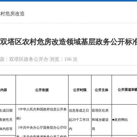
农村危房改造
双塔区农村危房改造领域基层政务公开标
信息来源：双塔区政务公开办 浏览：
196
次
公开渠道和
开内容
公开依据
公开时限
公开主体
《中华人民共和国政府信息公开条
生成
日期
信息形成之
日
双塔区住房
例》
有效性关
起20个工
作日
和城乡建设
■政府网站
《中共中央办公厅国务院办公厅印
体内容等
内
局
发〈关于全面推进政务公开工作的