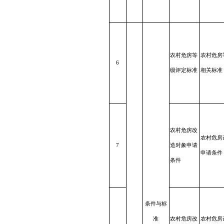
农村
危房
等
农村危房
6
级
评定
标准
相关标准
农村
危房
改
农村危房
7
造
对象
申请
申请条件
条件
条件与
标
准
农村危房改
农村危房