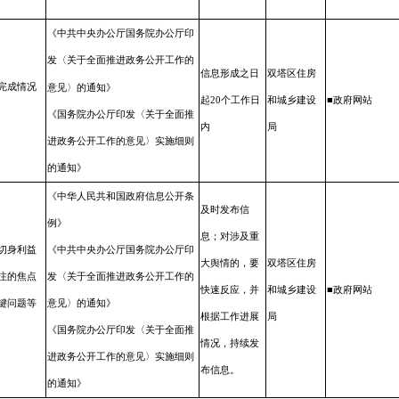
《中共中央办公厅国务院办公厅印
发〈关于全面推进政务公开工作的
信息形成之
日
双塔区住房
完成
情况
意见〉的通知》
起20个工
作日
和城乡建设
■政府网站
《国务院办公厅印发〈关于全面推
内
局
进政务公开工作的意见〉实施细则
的通知》
《中华人民共和国政府信息公开条
及时发布信
例》
息；对涉及
重
切身
利益
《中共中央办公厅国务院办公厅印
大舆情
的，要
双塔区住房
注的焦点
发〈关于全面推进政务公开工作的
快速
反应，并
和城乡建设
■政府网站
键问题等
意见〉的通知》
根
据工作进展
局
《国务院办公厅印发〈关于全面推
情况，持续
发
进政务公开工作的意见〉实施细则
布信息。
的通知》