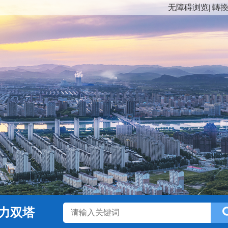
无障碍浏览
|
轉
力双塔