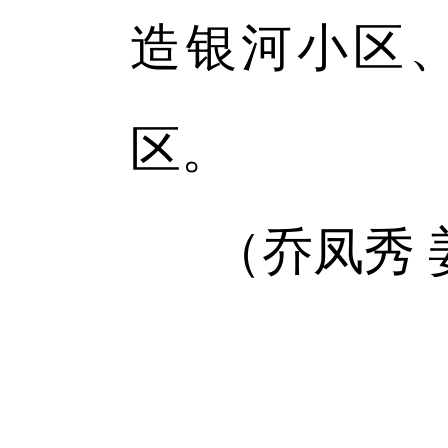
造银河小区
区。
（乔凤秀 