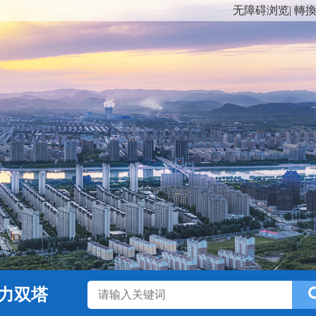
无障碍浏览
|
轉
力双塔